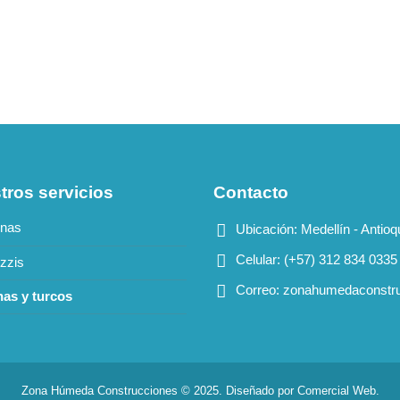
tros servicios
Contacto
inas
Ubicación:
Medellín - Antioq
Celular:
(+57) 312 834 0335
zzis
Correo:
zonahumedaconstr
as y turcos
Zona Húmeda Construcciones © 2025. Diseñado por Comercial Web.