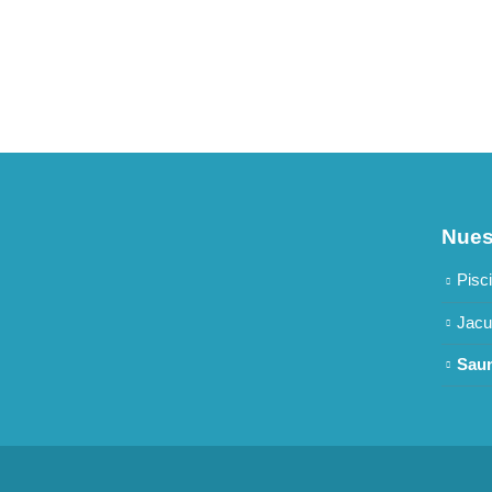
Nues
Pisc
Jacu
Saun