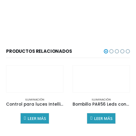
PRODUCTOS RELACIONADOS
ILUMINACIÓN
ILUMINACIÓN
Control para luces Intellibrite Pentair
Bombillo PAR56 Leds con Control Remoto
LEER MÁS
LEER MÁS